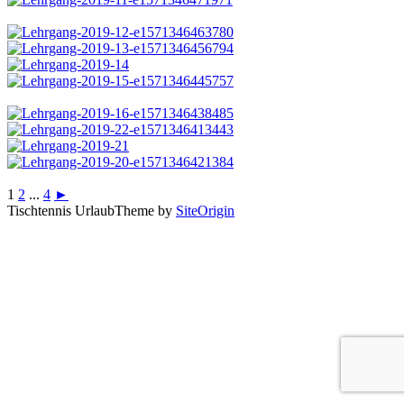
1
2
...
4
►
Tischtennis Urlaub
Theme by
SiteOrigin